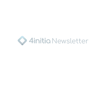
Die Energiekooperation wurde zwischen den
Parteien für die nächsten 10 Jahre vereinbart. Als
Spezialist für Planung und Betreuung von
Windparks wird Jade Concept das Projekt in
Zusammenarbeit mit Grünstrom Connect Varel
weiterhin begleiten. Bereits seit 2020 betreibt
Bahlsen darüber hinaus an zwei deutschen
Standorten Photovoltaikanlagen und setzt somit
auf die anteilige Eigenerzeugung regenerativer
Energien. Seit Jahresanfang bezieht das
Unternehmen zudem bundesweit 100 Prozent
zertifizierten Ökostrom.