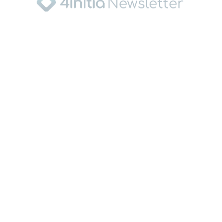
20
18
16
Erzeugung in TWh
14
12
10
8
6