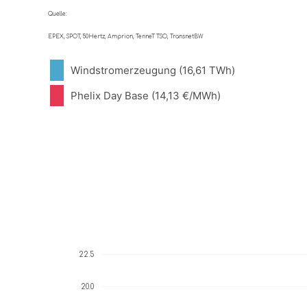
Quelle:
EPEX, SPOT, 50Hertz, Amprion, TenneT TSO, TransnetBW
Windstromerzeugung (16,61 TWh)
Phelix Day Base (14,13 €/MWh)
22.5
20.0