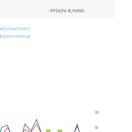
-9954,96 €/MWh
ket/chart.htm?
2&zoom=minus
100
50