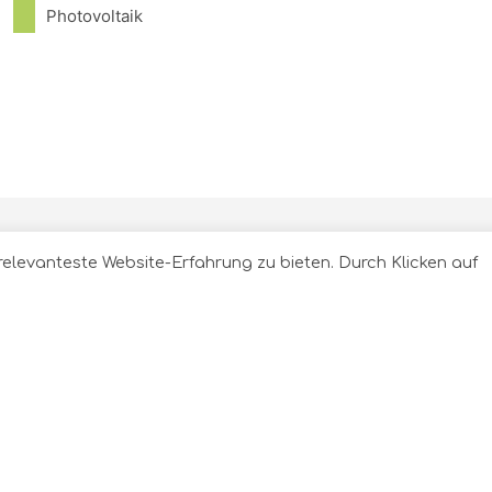
Photovoltaik
relevanteste Website-Erfahrung zu bieten. Durch Klicken auf
KONTAKT
COMPAN
Reinhardtstraße 29
Über uns
10117 Berlin
Referenzen
Karriere
Tel:
Kontakt