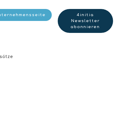
nternehmensseite
4initia
Newsletter
abonnieren
sätze