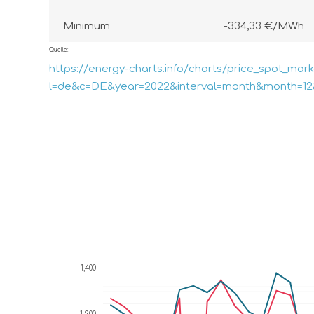
Minimum
-334,33 €/MWh
Quelle:
https://energy-charts.info/charts/price_spot_mar
l=de&c=DE&year=2022&interval=month&month=1
1,400