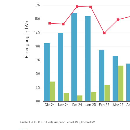
17.5
15.0
Erzeugung in TWh
12.5
10.0
7.5
5.0
2.5
0.0
Okt 24
Nov 24
Dez 24
Jan 25
Feb 25
Mrz 25
Ap
Quelle: EPEX, SPOT, 50Hertz, Amprion, TenneT TSO, TransnetBW