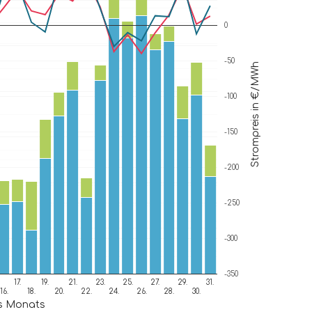
0
-50
Strompreis in €/MWh
-100
-150
-200
-250
-300
-350
17.
19.
21.
23.
25.
27.
29.
31.
16.
18.
20.
22.
24.
26.
28.
30.
s Monats