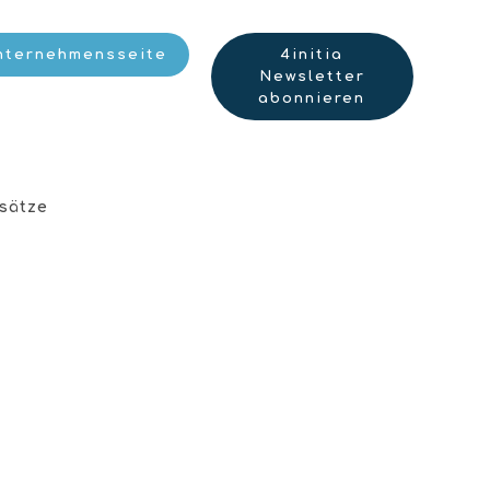
nternehmensseite
4initia
Newsletter
abonnieren
sätze