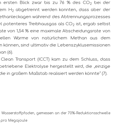
en ersten Blick zwar bis zu 76 % des CO
bei der
2
uem H
abgetrennt werden konnten, dass aber der
2
Methanleckagen während des Abtrennungsprozesses
iel potenteres Treibhausgas als CO
ist, ergab selbst
2
ate von 1,54 % eine maximale Abscheidungsrate von
iellen Wärme von natürlichem Methan aus dem
können, sind ultimativ die Lebenszyklusemissionen
an (6).
n Clean Transport (ICCT) kam zu dem Schluss, dass
etriebene Elektrolyse hergestellt wird, die „einzige
 die in großem Maßstab realisiert werden könnte“ (7).
t Wasserstoffpfaden, gemessen an der 70%-Reduktionsschwelle
t pro Megajoule