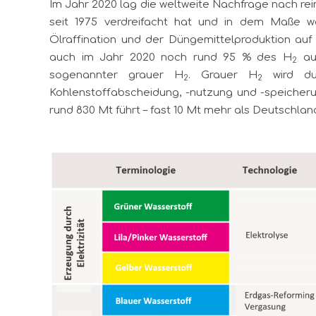
Im Jahr 2020 lag die weltweite Nachfrage nach re
seit 1975 verdreifacht hat und in dem Maße we
Ölraffination und der Düngemittelproduktion au
auch im Jahr 2020 noch rund 95 % des H
aus
2
sogenannter grauer H
. Grauer H
wird du
2
2
Kohlenstoffabscheidung, -nutzung und -speicher
rund 830 Mt führt – fast 10 Mt mehr als Deutschland