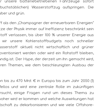
wir unsere batteriebetriebenen Fahrzeuge sofort
uchstäblichen) Wasserstoffzug aufspringen. Die
auber und grün.
f als den „Champagner der erneuerbaren Energien“
tze der Physik immer auf Ineffizienz beschränkt sein
toff verlassen, bis über 100 % unserer Energie aus
wir unsere Kohlenstoffbudgets noch schneller
sserstoff aktuell nicht wirtschaftlich und grüner
ventioniert werden oder wird ein Rohstoff bleiben,
ndig ist. Der Hype, der derzeit um ihn gemacht wird,
deren Themen, wie dem beschleunigten Ausbau der
n bis zu 470 Mrd. € in Europa bis zum Jahr 2050 (1)
llos und wird eine zentrale Rolle im zukünftigen
ersucht, einige Fragen rund um dieses Thema zu
, woher wird er kommen und welche Auswirkungen hat
schaft zu dekarbonisieren und wie viele Offshore-