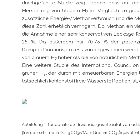
durchgeführte Studie zeigt jedoch, dass auf d
Herstellung von blauem H
im Vergleich zu gra
2
zusätzliche Energie-/Methanverbrauch und die 
diese Zahl erheblich verringern. Da Methan ein v
die Annahme einer sehr konservativen Leckage R
25 %. Da außerdem nur 70-75 % der potenz
Dampfraffinationsprozess zurückgewonnen werden 
von blauem H
höher als die von natürlichem Meth
2
Eine weitere Studie des International Council o
grüner H
, der durch mit erneuerbaren Energien b
2
tatsächlich kohlenstofffreie Wasserstoffoption ist,
Abbildung 1 Bandbreite der Treibhausgasintensität von ach
(frei übersetzt nach (8)); gCO
e/MJ = Gramm CO
-Äquivalen
2
2