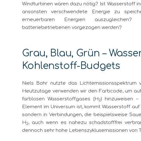
Windturbinen wären dazu nötig? Ist Wasserstoff ine
ansonsten verschwendete Energie zu speic
erneuerbaren Energien auszugleichen? 
batteriebetriebenen vorgezogen werden?
Grau, Blau, Grün – Wasse
Kohlenstoff-Budgets
Niels Bohr nutzte das Lichtemissionsspektrum 
Heutzutage verwenden wir den Farbcode, um auf 
farblosen Wasserstoffgases (H
) hinzuweisen –
2
Element im Universum ist, kommt Wasserstoff auf 
sondern in Verbindungen, die beispielsweise Sau
H
, auch wenn es nahezu schadstofffrei verbra
2
dennoch sehr hohe Lebenszyklusemissionen von T