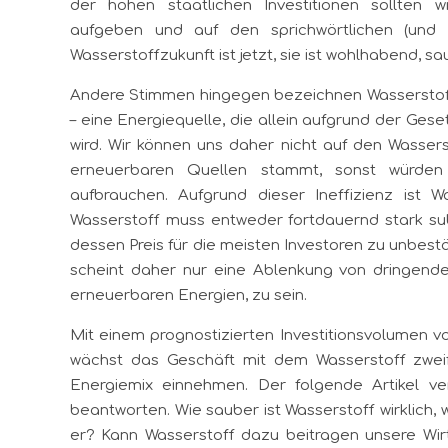
der hohen staatlichen Investitionen sollten 
aufgeben und auf den sprichwörtlichen (und b
Wasserstoffzukunft ist jetzt, sie ist wohlhabend, s
Andere Stimmen hingegen bezeichnen Wasserstof
– eine Energiequelle, die allein aufgrund der Gese
wird. Wir können uns daher nicht auf den Wassers
erneuerbaren Quellen stammt, sonst würden 
aufbrauchen. Aufgrund dieser Ineffizienz ist Wa
Wasserstoff muss entweder fortdauernd stark sub
dessen Preis für die meisten Investoren zu unbestä
scheint daher nur eine Ablenkung von dringen
erneuerbaren Energien, zu sein.
Mit einem prognostizierten Investitionsvolumen vo
wächst das Geschäft mit dem Wasserstoff zweife
Energiemix einnehmen. Der folgende Artikel v
beantworten. Wie sauber ist Wasserstoff wirklich
er? Kann Wasserstoff dazu beitragen unsere Wirt