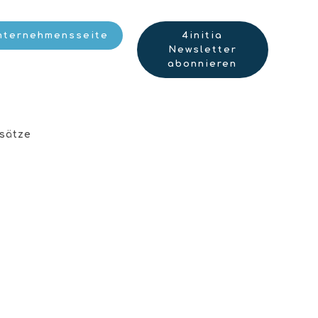
nternehmensseite
4initia
Newsletter
abonnieren
sätze